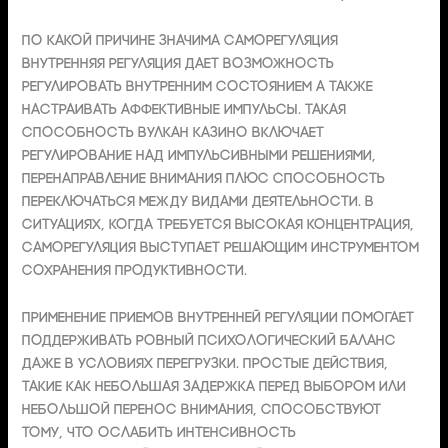
По какой причине значима саморегуляция
Внутренняя регуляция дает возможность
регулировать внутренним состоянием а также
настраивать аффективные импульсы. Такая
способность Вулкан казино включает
регулирование над импульсивными решениями,
перенаправление внимания плюс способность
переключаться между видами деятельности. В
ситуациях, когда требуется высокая концентрация,
саморегуляция выступает решающим инструментом
сохранения продуктивности.
Применение приемов внутренней регуляции помогает
поддерживать ровный психологический баланс
даже в условиях перегрузки. Простые действия,
такие как небольшая задержка перед выбором или
небольшой перенос внимания, способствуют
тому, что ослабить интенсивность