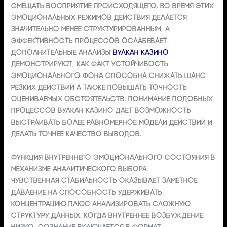
смещать восприятие происходящего. Во время этих
эмоциональных режимов действия делается
значительно менее структурированным, а
эффективность процессов ослабевает.
Дополнительные анализы
Вулкан казино
демонстрируют, как факт устойчивость
эмоционального фона способна снижать шанс
резких действий а также повышать точность
оцениваемых обстоятельств. Понимание подобных
процессов Вулкан казино дает возможность
выстраивать более равномерное модели действий и
делать точнее качество выводов.
Функция внутреннего эмоционального состояния в
механизме аналитического выбора
Чувственная стабильность оказывает заметное
давление на способность удерживать
концентрацию плюс анализировать сложную
структуру данных. Когда внутреннее возбуждение