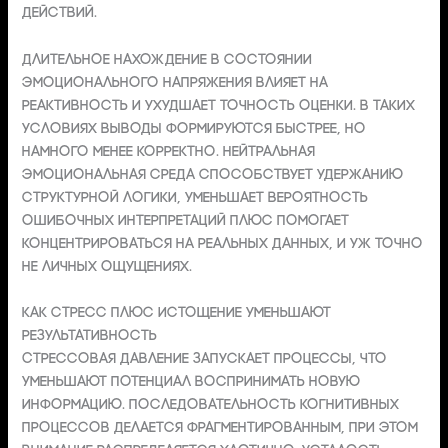
действий.
Длительное нахождение в состоянии
эмоционального напряжения влияет на
реактивность и ухудшает точность оценки. В таких
условиях выводы формируются быстрее, но
намного менее корректно. Нейтральная
эмоциональная среда способствует удержанию
структурной логики, уменьшает вероятность
ошибочных интерпретаций плюс помогает
концентрироваться на реальных данных, и уж точно
не личных ощущениях.
Как стресс плюс истощение уменьшают
результативность
Стрессовая давление запускает процессы, что
уменьшают потенциал воспринимать новую
информацию. Последовательность когнитивных
процессов делается фрагментированным, при этом