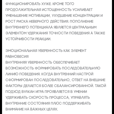
функционировать хуже. Кроме того
продолжительная истощенность усиливает
уменьшение мотивации, ухудшение концентрации и
рост риска неверного действия. Пополнение
внутреннего потенциала является центральным
элементом удержания точности поведения а также
устойчивости реакции.
Эмоциональная уверенность как элемент
равновесия
Внутренняя уверенность обеспечивает
возможность формировать последовательную
линию поведения. Когда внутренний настрой
сформирован последовательно, ответ на внешние
факторы делается более сбалансированной. Такой
подход Вулкан игра проявляется в умении
удерживать скорость процесса, управлять
внутренние состояния плюс поддерживать
внимание на важных целях.