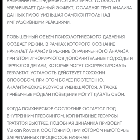
внимание распределяется хаотично. Усталость
увеличивает данный эффект, ослабляя темп анализа
данных плюс уменьшая самоконтроль над
импульсивными реакциями.
Повышенный объем психологического давления
создает режим, в рамках которого сознание
начинает анализу в режиме ограниченного анализа.
При этом игнорируются дополнительные подходы и
теряются детали, которые могут скорректировать
результат. Усталость действует похожим
способом, при этом более постепенно:
аналитические ресурсы уменьшаются, а также
привычные модели поведения могут давать сбои.
Когда психическое состояние остается под
внутренним прессингом, когнитивные ресурсы
тратятся быстрее. Подобная динамика приводит
Vulkan Royal к состоянию, при котором некоторые
закрепленных процессов начинает