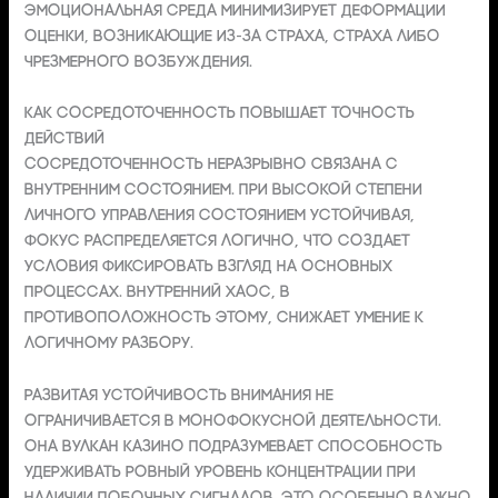
эмоциональная среда минимизирует деформации
оценки, возникающие из-за страха, страха либо
чрезмерного возбуждения.
Как сосредоточенность повышает точность
действий
Сосредоточенность неразрывно связана с
внутренним состоянием. При высокой степени
личного управления состоянием устойчивая,
фокус распределяется логично, что создает
условия фиксировать взгляд на основных
процессах. Внутренний хаос, в
противоположность этому, снижает умение к
логичному разбору.
Развитая устойчивость внимания не
ограничивается в монофокусной деятельности.
Она Вулкан казино подразумевает способность
удерживать ровный уровень концентрации при