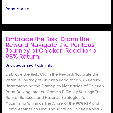
Read More »
Embrace the Risk, Claim the
Reward Navigate the Perilous
Journey of Chicken Road for a
98% Return.
Uncategorized
/
admlnlx
Embrace the Risk, Claim the Reward: Navigate the
Perilous Journey of Chicken Road for a 98% Return.
Understanding the Gameplay Mechanics of Chicken
Road Delving into the Game’s Difficulty Settings The
Role of Bonuses and Hazards Strategies for
Maximizing Winnings The Allure of the 98% RTP and
Game Aesthetics Final Thoughts on Chicken Road: A