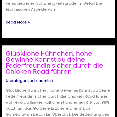
verschiedenen Schwierigkeitsgrade im Detail Die
technischen Aspekte von
Read More »
Glückliche Hühnchen, hohe
Gewinne Kannst du deine
Federfreundin sicher durch die
Chicken Road führen
Uncategorized
/
admlnlx
Glückliche Hühnchen, hohe Gewinne: Kannst du deine
Federfreundin sicher durch die Chicken Road führen,
während du Risiken kalkulierst und einen RTP von 98%
nutzt, um das Goldene Ei zu erreichen? Das
Gameplay im Detail: Ein Überblick Die Bedeutung des