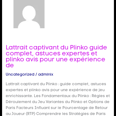
Lattrait captivant du Plinko guide
complet, astuces expertes et
plinko avis pour une expérience
de
Uncategorized
/
admlnlx
Lattrait captivant du Plinko : guide complet, astuces
expertes et plinko avis pour une expérience de jeu
enrichissante. Les Fondamentaux du Plinko : Règles et
Déroulement du Jeu Variantes du Plinko et Options de
Paris Facteurs Influant sur le Pourcentage de Retour
au Joueur (RTP) Comprendre les Stratégies de Paris