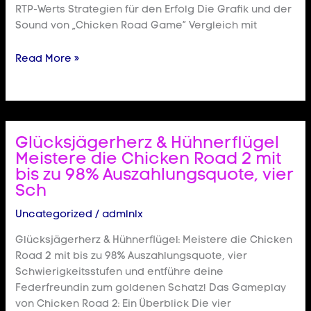
RTP-Werts Strategien für den Erfolg Die Grafik und der
Sound von „Chicken Road Game“ Vergleich mit
Read More »
Glücksjägerherz & Hühnerflügel
Meistere die Chicken Road 2 mit
bis zu 98% Auszahlungsquote, vier
Sch
Uncategorized
/
admlnlx
Glücksjägerherz & Hühnerflügel: Meistere die Chicken
Road 2 mit bis zu 98% Auszahlungsquote, vier
Schwierigkeitsstufen und entführe deine
Federfreundin zum goldenen Schatz! Das Gameplay
von Chicken Road 2: Ein Überblick Die vier