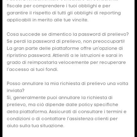
fiscale per comprendere i tuoi obblighi e per
garantire il rispetto di tutti gli obblighi di reporting
applicabili in merito alle tue vincite.
Cosa succede se dimentico la password di prelievo?
Se perdi la password di prelievo, non preoccuparti!
La gran parte delle piattaforme offre un’opzione di
ripristino password. Attieniti a le istruzioni e sarai in
grado di reimpostarla velocemente per recuperare
l’accesso ai tuoi fondi.
Posso annullare la mia richiesta di prelievo una volta
inviata?
Sì, generalmente puoi annullare la richiesta di
prelievo, ma ciò dipende dalle policy specifiche
della piattaforma. Assicurati di consultare i termini e
condizioni o di contattare l’assistenza clienti per
aiuto sulla tua situazione.