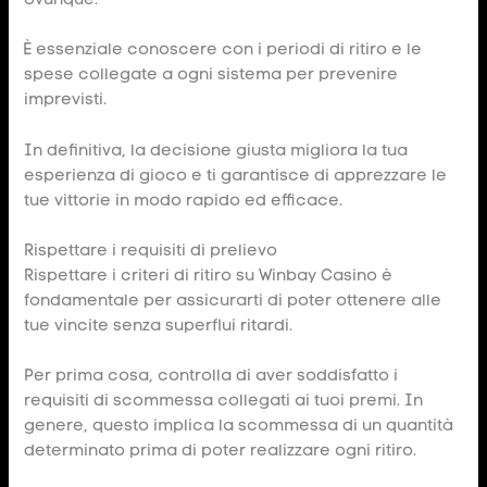
ovunque.
È essenziale conoscere con i periodi di ritiro e le
spese collegate a ogni sistema per prevenire
imprevisti.
In definitiva, la decisione giusta migliora la tua
esperienza di gioco e ti garantisce di apprezzare le
tue vittorie in modo rapido ed efficace.
Rispettare i requisiti di prelievo
Rispettare i criteri di ritiro su Winbay Casino è
fondamentale per assicurarti di poter ottenere alle
tue vincite senza superflui ritardi.
Per prima cosa, controlla di aver soddisfatto i
requisiti di scommessa collegati ai tuoi premi. In
genere, questo implica la scommessa di un quantità
determinato prima di poter realizzare ogni ritiro.