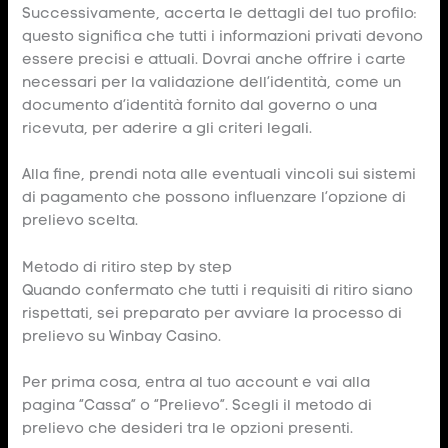
Successivamente, accerta le dettagli del tuo profilo:
questo significa che tutti i informazioni privati devono
essere precisi e attuali. Dovrai anche offrire i carte
necessari per la validazione dell’identità, come un
documento d’identità fornito dal governo o una
ricevuta, per aderire a gli criteri legali.
Alla fine, prendi nota alle eventuali vincoli sui sistemi
di pagamento che possono influenzare l’opzione di
prelievo scelta.
Metodo di ritiro step by step
Quando confermato che tutti i requisiti di ritiro siano
rispettati, sei preparato per avviare la processo di
prelievo su Winbay Casino.
Per prima cosa, entra al tuo account e vai alla
pagina “Cassa” o “Prelievo”. Scegli il metodo di
prelievo che desideri tra le opzioni presenti.