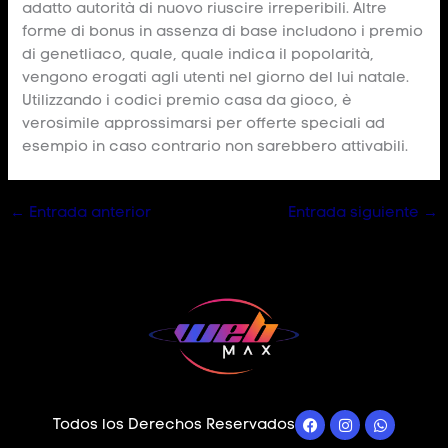
adatto autorità di nuovo riuscire irreperibili. Altre
forme di bonus in assenza di base includono i premio
di genetliaco, quale, quale indica il popolarità,
vengono erogati agli utenti nel giorno del lui natale.
Utilizzando i codici premio casa da gioco, è
verosimile approssimarsi per offerte speciali ad
esempio in caso contrario non sarebbero attivabili.
←
Entrada anterior
Entrada siguiente
→
F
I
W
Todos los Derechos Reservados
a
n
h
c
s
a