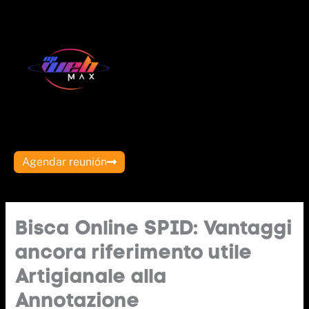
Ir
al
contenido
Agendar reunión
Bisca Online SPID: Vantaggi
ancora riferimento utile
Artigianale alla
Annotazione