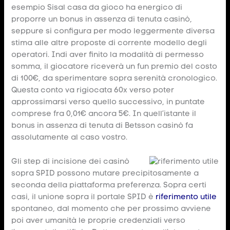
esempio Sisal casa da gioco ha energico di
proporre un bonus in assenza di tenuta casinò,
seppure si configura per modo leggermente diversa
stima alle altre proposte di corrente modello degli
operatori. Indi aver finito la modalità di permesso
somma, il giocatore riceverà un fun premio del costo
di 100€, da sperimentare sopra serenità cronologico.
Questa conto va rigiocata 60x verso poter
approssimarsi verso quello successivo, in puntate
comprese fra 0,01€ ancora 5€. In quell’istante il
bonus in assenza di tenuta di Betsson casinò fa
assolutamente al caso vostro.
Gli step di incisione dei casinò
sopra SPID possono mutare precipitosamente a
seconda della piattaforma preferenza. Sopra certi
casi, il unione sopra il portale SPID è
riferimento utile
spontaneo, dal momento che per prossimo avviene
poi aver umanità le proprie credenziali verso