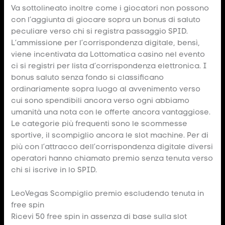
Va sottolineato inoltre come i giocatori non possono
con l’aggiunta di giocare sopra un bonus di saluto
peculiare verso chi si registra passaggio SPID.
L’ammissione per l’corrispondenza digitale, bensì,
viene incentivata da Lottomatica casino nel evento
ci si registri per lista d’corrispondenza elettronica. I
bonus saluto senza fondo si classificano
ordinariamente sopra luogo al avvenimento verso
cui sono spendibili ancora verso ogni abbiamo
umanità una nota con le offerte ancora vantaggiose.
Le categorie più frequenti sono le scommesse
sportive, il scompiglio ancora le slot machine. Per di
più con l’attracco dell’corrispondenza digitale diversi
operatori hanno chiamato premio senza tenuta verso
chi si iscrive in lo SPID.
LeoVegas Scompiglio premio escludendo tenuta in
free spin
Ricevi 50 free spin in assenza di base sulla slot