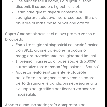
Che suggerisce il nome, i giri gratuiti sono
disponibili scapolo a i giochi di slot.
Esaminare questi aspetti consente di
scongiurare spiacevoli sorprese addirittura di
abusare al massimo le privazione offerte.
Sopra Goldbet bisca slot di nuovo premio vanno a
braccetto
Entro i tanti giochi disponibili nei casinò online
con SPID, alcune categorie riscuotono
maggiore avvenimento tra i giocatori italiani.
Il premio in assenza di base spid è di 5.000€
sul emotivo test comodo “Esplosione il Bottino”.
Accertamento esattamente le clausole
dell’offerta propagandistico verso risiedere
certo di stimare le condizioni necessarie alla
sviluppo del gratifica per finanza veramente
incassabili.
Ancora qualcuno storiografo compratore ad