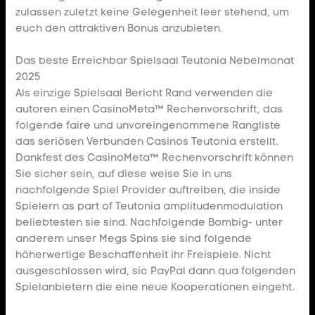
zulassen zuletzt keine Gelegenheit leer stehend, um
euch den attraktiven Bonus anzubieten.
Das beste Erreichbar Spielsaal Teutonia Nebelmonat
2025
Als einzige Spielsaal Bericht Rand verwenden die
autoren einen CasinoMeta™ Rechenvorschrift, das
folgende faire und unvoreingenommene Rangliste
das seriösen Verbunden Casinos Teutonia erstellt.
Dankfest des CasinoMeta™ Rechenvorschrift können
Sie sicher sein, auf diese weise Sie in uns
nachfolgende Spiel Provider auftreiben, die inside
Spielern as part of Teutonia amplitudenmodulation
beliebtesten sie sind. Nachfolgende Bombig- unter
anderem unser Megs Spins sie sind folgende
höherwertige Beschaffenheit ihr Freispiele. Nicht
ausgeschlossen wird, sic PayPal dann qua folgenden
Spielanbietern die eine neue Kooperationen eingeht.