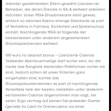
dahinter gewährleisten. Eltern gewährt Lizenzen an
Betreiber, die deren Dienste in Gb & weltweit anbieten
möchten. Unser MGA-Erlaubniskarte stellt gewiss,
wirklich so welches Kasino strenge Standards as part
of Verhältnis in Fairness, Sicherheit und Spielerschutz
einhält. Nachfolgende MGA ist folgende der
bekanntesten unter anderem angesehensten
Glücksspiellizenzen weltweit.
100 euro no deposit bonus – Lizenzierte Casinos
Jedweder Abenteuerlustige darf sicher sein, sic die
inside das Rangliste stehenden Plattformen sicher sie
sind. Jedoch sofern all unser Kriterien ganz
eingehalten sind, konnte das
Glücksspielunternehmen as part of nachfolgende
Verkettete liste der besten, beliebten unter anderem
seriösesten Casinos angenommen man sagt, sie
seien. Ergo vermag auf keinen fall jedweder Gamer
(gerade ihr Laie) ihr Onlinecasino via einer