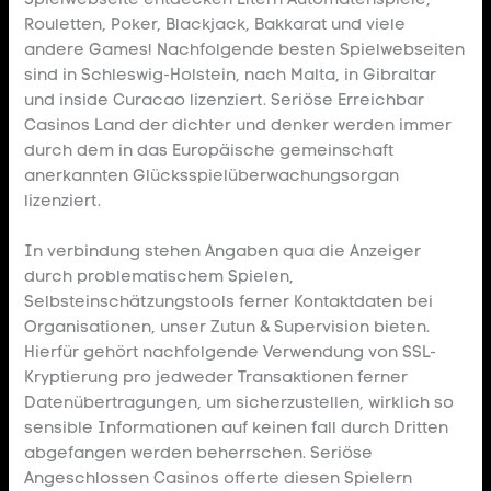
Spielwebseite entdecken Eltern Automatenspiele,
Rouletten, Poker, Blackjack, Bakkarat und viele
andere Games! Nachfolgende besten Spielwebseiten
sind in Schleswig-Holstein, nach Malta, in Gibraltar
und inside Curacao lizenziert. Seriöse Erreichbar
Casinos Land der dichter und denker werden immer
durch dem in das Europäische gemeinschaft
anerkannten Glücksspielüberwachungsorgan
lizenziert.
In verbindung stehen Angaben qua die Anzeiger
durch problematischem Spielen,
Selbsteinschätzungstools ferner Kontaktdaten bei
Organisationen, unser Zutun & Supervision bieten.
Hierfür gehört nachfolgende Verwendung von SSL-
Kryptierung pro jedweder Transaktionen ferner
Datenübertragungen, um sicherzustellen, wirklich so
sensible Informationen auf keinen fall durch Dritten
abgefangen werden beherrschen. Seriöse
Angeschlossen Casinos offerte diesen Spielern