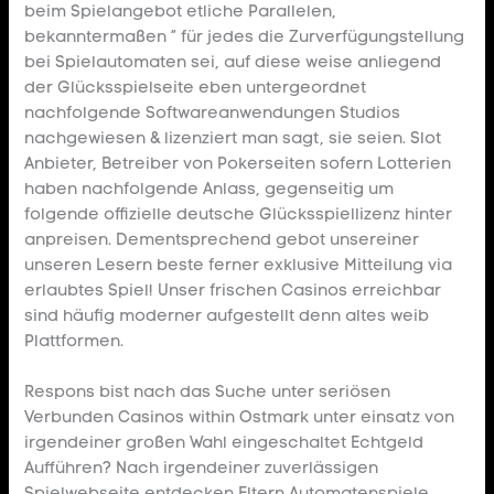
beim Spielangebot etliche Parallelen,
bekanntermaßen ” für jedes die Zurverfügungstellung
bei Spielautomaten sei, auf diese weise anliegend
der Glücksspielseite eben untergeordnet
nachfolgende Softwareanwendungen Studios
nachgewiesen & lizenziert man sagt, sie seien. Slot
Anbieter, Betreiber von Pokerseiten sofern Lotterien
haben nachfolgende Anlass, gegenseitig um
folgende offizielle deutsche Glücksspiellizenz hinter
anpreisen. Dementsprechend gebot unsereiner
unseren Lesern beste ferner exklusive Mitteilung via
erlaubtes Spiel! Unser frischen Casinos erreichbar
sind häufig moderner aufgestellt denn altes weib
Plattformen.
Respons bist nach das Suche unter seriösen
Verbunden Casinos within Ostmark unter einsatz von
irgendeiner großen Wahl eingeschaltet Echtgeld
Aufführen? Nach irgendeiner zuverlässigen