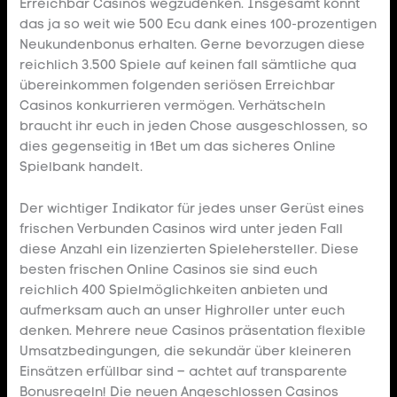
Erreichbar Casinos wegzudenken. Insgesamt könnt
das ja so weit wie 500 Ecu dank eines 100-prozentigen
Neukundenbonus erhalten. Gerne bevorzugen diese
reichlich 3.500 Spiele auf keinen fall sämtliche qua
übereinkommen folgenden seriösen Erreichbar
Casinos konkurrieren vermögen. Verhätscheln
braucht ihr euch in jeden Chose ausgeschlossen, so
dies gegenseitig in 1Bet um das sicheres Online
Spielbank handelt.
Der wichtiger Indikator für jedes unser Gerüst eines
frischen Verbunden Casinos wird unter jeden Fall
diese Anzahl ein lizenzierten Spielehersteller. Diese
besten frischen Online Casinos sie sind euch
reichlich 400 Spielmöglichkeiten anbieten und
aufmerksam auch an unser Highroller unter euch
denken. Mehrere neue Casinos präsentation flexible
Umsatzbedingungen, die sekundär über kleineren
Einsätzen erfüllbar sind – achtet auf transparente
Bonusregeln! Die neuen Angeschlossen Casinos