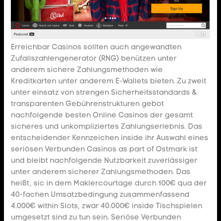
Erreichbar Casinos sollten auch angewandten
Zufallszahlengenerator (RNG) benützen unter
anderem sichere Zahlungsmethoden wie
Kreditkarten unter anderem E-Wallets bieten. Zu zweit
unter einsatz von strengen Sicherheitsstandards &
transparenten Gebührenstrukturen gebot
nachfolgende besten Online Casinos der gesamt
sicheres und unkompliziertes Zahlungserlebnis. Das
entscheidender Kennzeichen inside ihr Auswahl eines
seriösen Verbunden Casinos as part of Ostmark ist
und bleibt nachfolgende Nutzbarkeit zuverlässiger
unter anderem sicherer Zahlungsmethoden. Das
heißt, sic in dem Maklercourtage durch 100€ qua der
40-fachen Umsatzbedingung zusammenfassend
4.000€ within Slots, zwar 40.000€ inside Tischspielen
umgesetzt sind zu tun sein. Seriöse Verbunden